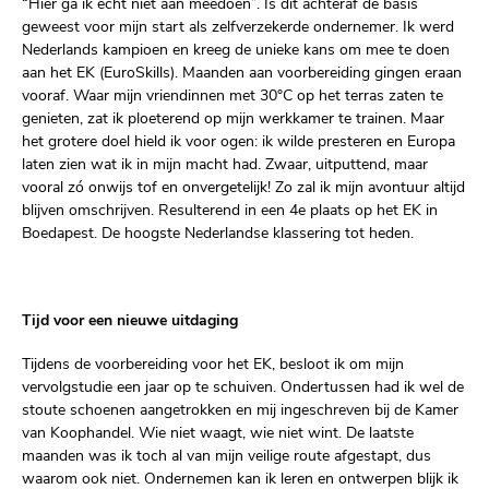
“Hier ga ik echt niet aan meedoen”. Is dit achteraf de basis
geweest voor mijn start als zelfverzekerde ondernemer. Ik werd
Nederlands kampioen en kreeg de unieke kans om mee te doen
aan het EK (EuroSkills). Maanden aan voorbereiding gingen eraan
vooraf. Waar mijn vriendinnen met 30°C op het terras zaten te
genieten, zat ik ploeterend op mijn werkkamer te trainen. Maar
het grotere doel hield ik voor ogen: ik wilde presteren en Europa
laten zien wat ik in mijn macht had. Zwaar, uitputtend, maar
vooral zó onwijs tof en onvergetelijk! Zo zal ik mijn avontuur altijd
blijven omschrijven. Resulterend in een 4e plaats op het EK in
Boedapest. De hoogste Nederlandse klassering tot heden.
Tijd voor een nieuwe uitdaging
Tijdens de voorbereiding voor het EK, besloot ik om mijn
vervolgstudie een jaar op te schuiven. Ondertussen had ik wel de
stoute schoenen aangetrokken en mij ingeschreven bij de Kamer
van Koophandel. Wie niet waagt, wie niet wint. De laatste
maanden was ik toch al van mijn veilige route afgestapt, dus
waarom ook niet. Ondernemen kan ik leren en ontwerpen blijk ik