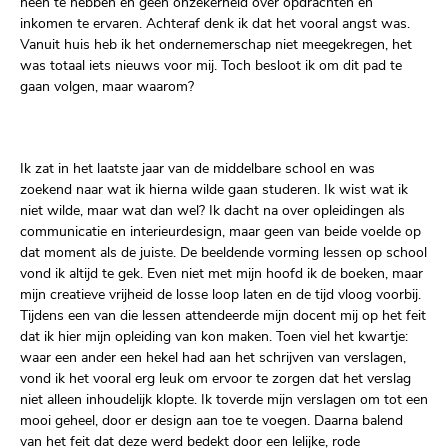
heen te hebben en geen onzekerheid over opdrachten en
inkomen te ervaren. Achteraf denk ik dat het vooral angst was.
Vanuit huis heb ik het ondernemerschap niet meegekregen, het
was totaal iets nieuws voor mij. Toch besloot ik om dit pad te
gaan volgen, maar waarom?
Ik zat in het laatste jaar van de middelbare school en was
zoekend naar wat ik hierna wilde gaan studeren. Ik wist wat ik
niet wilde, maar wat dan wel? Ik dacht na over opleidingen als
communicatie en interieurdesign, maar geen van beide voelde op
dat moment als de juiste. De beeldende vorming lessen op school
vond ik altijd te gek. Even niet met mijn hoofd ik de boeken, maar
mijn creatieve vrijheid de losse loop laten en de tijd vloog voorbij.
Tijdens een van die lessen attendeerde mijn docent mij op het feit
dat ik hier mijn opleiding van kon maken. Toen viel het kwartje:
waar een ander een hekel had aan het schrijven van verslagen,
vond ik het vooral erg leuk om ervoor te zorgen dat het verslag
niet alleen inhoudelijk klopte. Ik toverde mijn verslagen om tot een
mooi geheel, door er design aan toe te voegen. Daarna balend
van het feit dat deze werd bedekt door een lelijke, rode