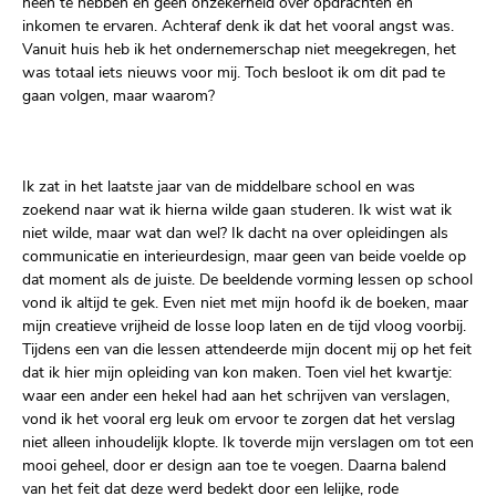
heen te hebben en geen onzekerheid over opdrachten en
inkomen te ervaren. Achteraf denk ik dat het vooral angst was.
Vanuit huis heb ik het ondernemerschap niet meegekregen, het
was totaal iets nieuws voor mij. Toch besloot ik om dit pad te
gaan volgen, maar waarom?
Ik zat in het laatste jaar van de middelbare school en was
zoekend naar wat ik hierna wilde gaan studeren. Ik wist wat ik
niet wilde, maar wat dan wel? Ik dacht na over opleidingen als
communicatie en interieurdesign, maar geen van beide voelde op
dat moment als de juiste. De beeldende vorming lessen op school
vond ik altijd te gek. Even niet met mijn hoofd ik de boeken, maar
mijn creatieve vrijheid de losse loop laten en de tijd vloog voorbij.
Tijdens een van die lessen attendeerde mijn docent mij op het feit
dat ik hier mijn opleiding van kon maken. Toen viel het kwartje:
waar een ander een hekel had aan het schrijven van verslagen,
vond ik het vooral erg leuk om ervoor te zorgen dat het verslag
niet alleen inhoudelijk klopte. Ik toverde mijn verslagen om tot een
mooi geheel, door er design aan toe te voegen. Daarna balend
van het feit dat deze werd bedekt door een lelijke, rode