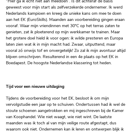
“Hier ga ik echt niet aan meedoen”. Is dit achteraf de basis
geweest voor mijn start als zelfverzekerde ondernemer. Ik werd
Nederlands kampioen en kreeg de unieke kans om mee te doen
aan het EK (EuroSkills). Maanden aan voorbereiding gingen eraan
vooraf. Waar mijn vriendinnen met 30°C op het terras zaten te
genieten, zat ik ploeterend op mijn werkkamer te trainen. Maar
het grotere doel hield ik voor ogen: ik wilde presteren en Europa
laten zien wat ik in mijn macht had. Zwaar, uitputtend, maar
vooral zó onwijs tof en onvergetelijk! Zo zal ik mijn avontuur altijd
blijven omschrijven. Resulterend in een 4e plaats op het EK in
Boedapest. De hoogste Nederlandse klassering tot heden.
Tijd voor een nieuwe uitdaging
Tijdens de voorbereiding voor het EK, besloot ik om mijn
vervolgstudie een jaar op te schuiven. Ondertussen had ik wel de
stoute schoenen aangetrokken en mij ingeschreven bij de Kamer
van Koophandel. Wie niet waagt, wie niet wint. De laatste
maanden was ik toch al van mijn veilige route afgestapt, dus
waarom ook niet. Ondernemen kan ik leren en ontwerpen blijk ik